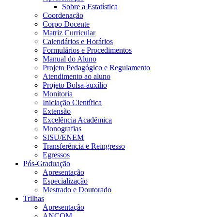
Sobre a Estatística
Coordenação
Corpo Docente
Matriz Curricular
Calendários e Horários
Formulários e Procedimentos
Manual do Aluno
Projeto Pedagógico e Regulamento
Atendimento ao aluno
Projeto Bolsa-auxílio
Monitoria
Iniciação Científica
Extensão
Excelência Acadêmica
Monografias
SISU/ENEM
Transferência e Reingresso
Egressos
Pós-Graduação
Apresentação
Especialização
Mestrado e Doutorado
Trilhas
Apresentação
ANCOM