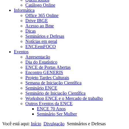
Catálogo Online
Informática
Office 365 Online
Drive IBGE
Acesso ao Bme
Dicas
Seminários e Defesas
Notícias em geral
ENCEemFOCO
Eventos
Apresentação
Dia do Estatístico
ENCE de Portas Abertas
Encontro GENERIS
Projeto Tardes Culturais
Semana de Iniciação Científica
Seminário ENCE
Seminário de Iniciação Científica
Workshop ENCE e o Mercado de trabalho
Outros Eventos da ENCE
ENCE 70 Anos
Seminário Ser Mulher
Você está aqui:
Início
Divulgação
Seminários e Defesas