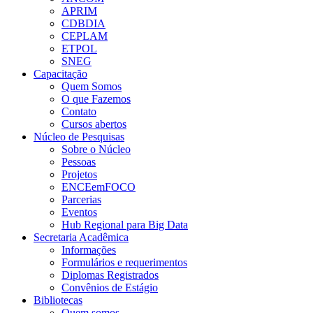
APRIM
CDBDIA
CEPLAM
ETPOL
SNEG
Capacitação
Quem Somos
O que Fazemos
Contato
Cursos abertos
Núcleo de Pesquisas
Sobre o Núcleo
Pessoas
Projetos
ENCEemFOCO
Parcerias
Eventos
Hub Regional para Big Data
Secretaria Acadêmica
Informações
Formulários e requerimentos
Diplomas Registrados
Convênios de Estágio
Bibliotecas
Quem somos