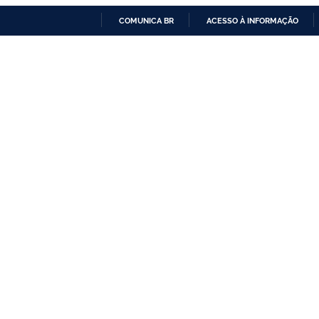
COMUNICA BR
ACESSO À INFORMAÇÃO
IR
PARA
O
CONTEÚDO