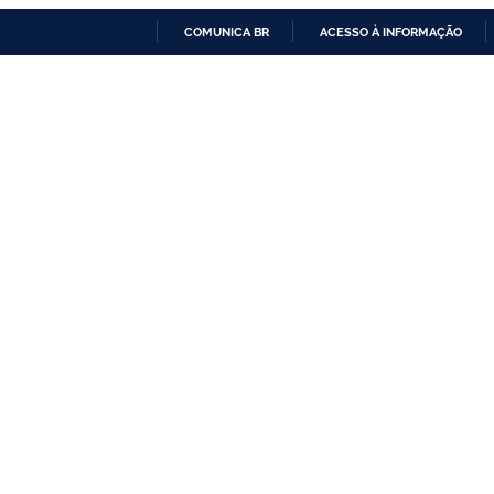
COMUNICA BR
ACESSO À INFORMAÇÃO
IR
PARA
O
CONTEÚDO