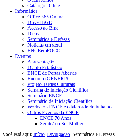
Catálogo Online
Informática
Office 365 Online
Drive IBGE
Acesso ao Bme
Dicas
Seminários e Defesas
Notícias em geral
ENCEemFOCO
Eventos
Apresentação
Dia do Estatístico
ENCE de Portas Abertas
Encontro GENERIS
Projeto Tardes Culturais
Semana de Iniciação Científica
Seminário ENCE
Seminário de Iniciação Científica
Workshop ENCE e o Mercado de trabalho
Outros Eventos da ENCE
ENCE 70 Anos
Seminário Ser Mulher
Você está aqui:
Início
Divulgação
Seminários e Defesas