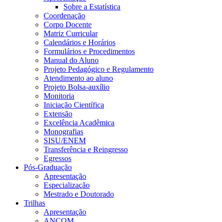
Sobre a Estatística
Coordenação
Corpo Docente
Matriz Curricular
Calendários e Horários
Formulários e Procedimentos
Manual do Aluno
Projeto Pedagógico e Regulamento
Atendimento ao aluno
Projeto Bolsa-auxílio
Monitoria
Iniciação Científica
Extensão
Excelência Acadêmica
Monografias
SISU/ENEM
Transferência e Reingresso
Egressos
Pós-Graduação
Apresentação
Especialização
Mestrado e Doutorado
Trilhas
Apresentação
ANCOM