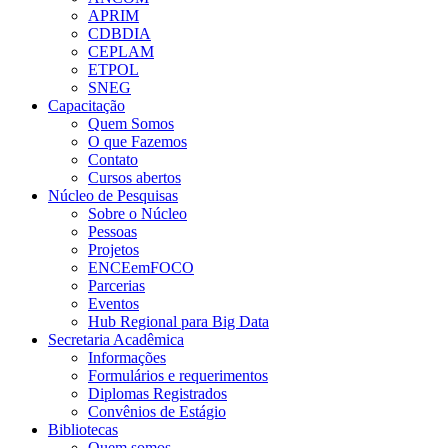
APRIM
CDBDIA
CEPLAM
ETPOL
SNEG
Capacitação
Quem Somos
O que Fazemos
Contato
Cursos abertos
Núcleo de Pesquisas
Sobre o Núcleo
Pessoas
Projetos
ENCEemFOCO
Parcerias
Eventos
Hub Regional para Big Data
Secretaria Acadêmica
Informações
Formulários e requerimentos
Diplomas Registrados
Convênios de Estágio
Bibliotecas
Quem somos