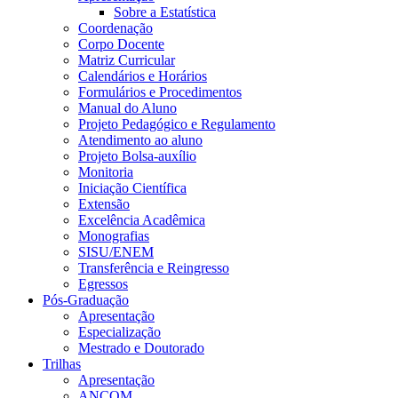
Sobre a Estatística
Coordenação
Corpo Docente
Matriz Curricular
Calendários e Horários
Formulários e Procedimentos
Manual do Aluno
Projeto Pedagógico e Regulamento
Atendimento ao aluno
Projeto Bolsa-auxílio
Monitoria
Iniciação Científica
Extensão
Excelência Acadêmica
Monografias
SISU/ENEM
Transferência e Reingresso
Egressos
Pós-Graduação
Apresentação
Especialização
Mestrado e Doutorado
Trilhas
Apresentação
ANCOM