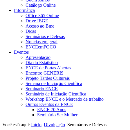
Catálogo Online
Informática
Office 365 Online
Drive IBGE
Acesso ao Bme
Dicas
Seminários e Defesas
Notícias em geral
ENCEemFOCO
Eventos
Apresentação
Dia do Estatístico
ENCE de Portas Abertas
Encontro GENERIS
Projeto Tardes Culturais
Semana de Iniciação Científica
Seminário ENCE
Seminário de Iniciação Científica
Workshop ENCE e o Mercado de trabalho
Outros Eventos da ENCE
ENCE 70 Anos
Seminário Ser Mulher
Você está aqui:
Início
Divulgação
Seminários e Defesas