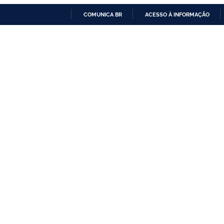
COMUNICA BR
ACESSO À INFORMAÇÃO
IR
PARA
O
CONTEÚDO