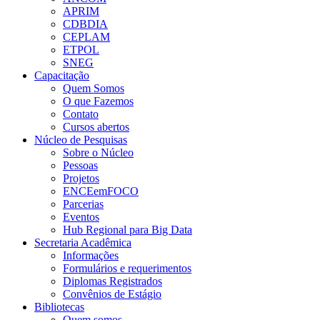
APRIM
CDBDIA
CEPLAM
ETPOL
SNEG
Capacitação
Quem Somos
O que Fazemos
Contato
Cursos abertos
Núcleo de Pesquisas
Sobre o Núcleo
Pessoas
Projetos
ENCEemFOCO
Parcerias
Eventos
Hub Regional para Big Data
Secretaria Acadêmica
Informações
Formulários e requerimentos
Diplomas Registrados
Convênios de Estágio
Bibliotecas
Quem somos