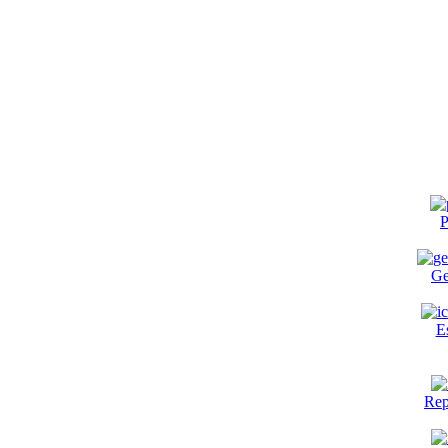
P
Ge
E
Rep