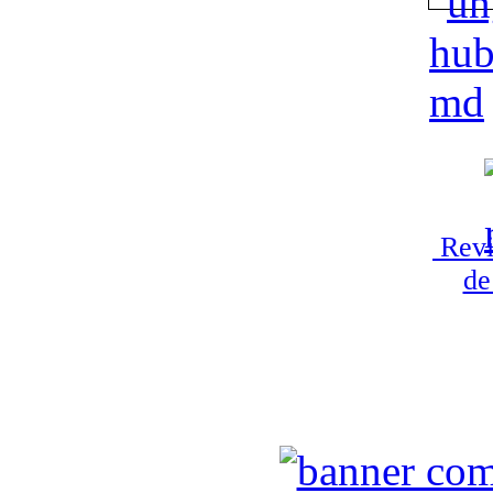
Revi
de