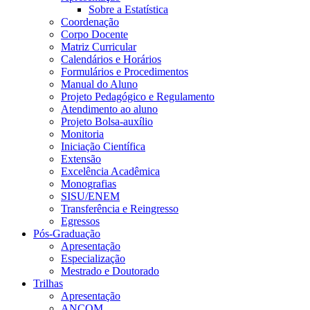
Sobre a Estatística
Coordenação
Corpo Docente
Matriz Curricular
Calendários e Horários
Formulários e Procedimentos
Manual do Aluno
Projeto Pedagógico e Regulamento
Atendimento ao aluno
Projeto Bolsa-auxílio
Monitoria
Iniciação Científica
Extensão
Excelência Acadêmica
Monografias
SISU/ENEM
Transferência e Reingresso
Egressos
Pós-Graduação
Apresentação
Especialização
Mestrado e Doutorado
Trilhas
Apresentação
ANCOM