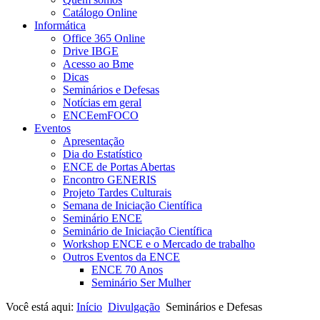
Catálogo Online
Informática
Office 365 Online
Drive IBGE
Acesso ao Bme
Dicas
Seminários e Defesas
Notícias em geral
ENCEemFOCO
Eventos
Apresentação
Dia do Estatístico
ENCE de Portas Abertas
Encontro GENERIS
Projeto Tardes Culturais
Semana de Iniciação Científica
Seminário ENCE
Seminário de Iniciação Científica
Workshop ENCE e o Mercado de trabalho
Outros Eventos da ENCE
ENCE 70 Anos
Seminário Ser Mulher
Você está aqui:
Início
Divulgação
Seminários e Defesas