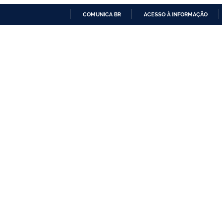
COMUNICA BR
ACESSO À INFORMAÇÃO
IR
PARA
O
CONTEÚDO