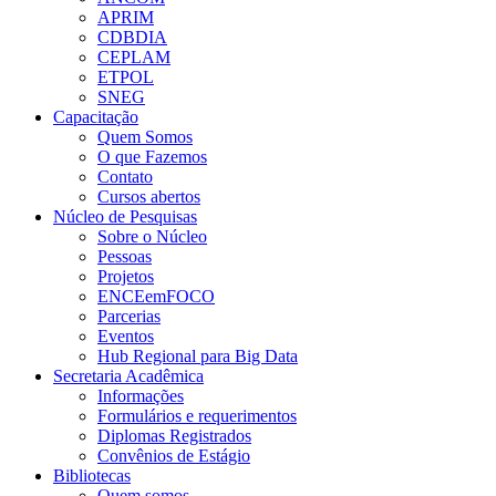
APRIM
CDBDIA
CEPLAM
ETPOL
SNEG
Capacitação
Quem Somos
O que Fazemos
Contato
Cursos abertos
Núcleo de Pesquisas
Sobre o Núcleo
Pessoas
Projetos
ENCEemFOCO
Parcerias
Eventos
Hub Regional para Big Data
Secretaria Acadêmica
Informações
Formulários e requerimentos
Diplomas Registrados
Convênios de Estágio
Bibliotecas
Quem somos