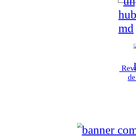
Revi
de