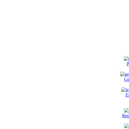
P
Ge
E
Rep