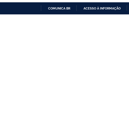
COMUNICA BR
ACESSO À INFORMAÇÃO
IR
PARA
O
CONTEÚDO