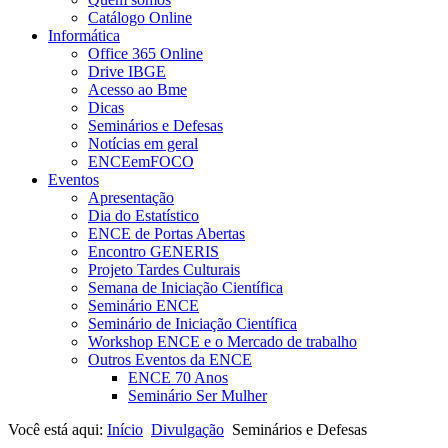
Catálogo Online
Informática
Office 365 Online
Drive IBGE
Acesso ao Bme
Dicas
Seminários e Defesas
Notícias em geral
ENCEemFOCO
Eventos
Apresentação
Dia do Estatístico
ENCE de Portas Abertas
Encontro GENERIS
Projeto Tardes Culturais
Semana de Iniciação Científica
Seminário ENCE
Seminário de Iniciação Científica
Workshop ENCE e o Mercado de trabalho
Outros Eventos da ENCE
ENCE 70 Anos
Seminário Ser Mulher
Você está aqui:
Início
Divulgação
Seminários e Defesas