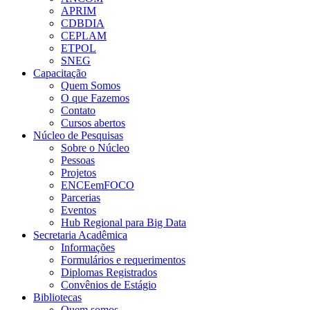
APRIM
CDBDIA
CEPLAM
ETPOL
SNEG
Capacitação
Quem Somos
O que Fazemos
Contato
Cursos abertos
Núcleo de Pesquisas
Sobre o Núcleo
Pessoas
Projetos
ENCEemFOCO
Parcerias
Eventos
Hub Regional para Big Data
Secretaria Acadêmica
Informações
Formulários e requerimentos
Diplomas Registrados
Convênios de Estágio
Bibliotecas
Quem somos