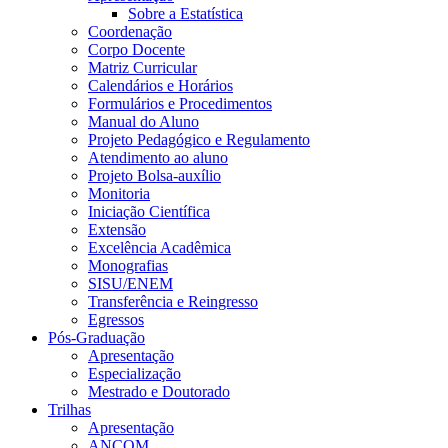
Sobre a Estatística
Coordenação
Corpo Docente
Matriz Curricular
Calendários e Horários
Formulários e Procedimentos
Manual do Aluno
Projeto Pedagógico e Regulamento
Atendimento ao aluno
Projeto Bolsa-auxílio
Monitoria
Iniciação Científica
Extensão
Excelência Acadêmica
Monografias
SISU/ENEM
Transferência e Reingresso
Egressos
Pós-Graduação
Apresentação
Especialização
Mestrado e Doutorado
Trilhas
Apresentação
ANCOM