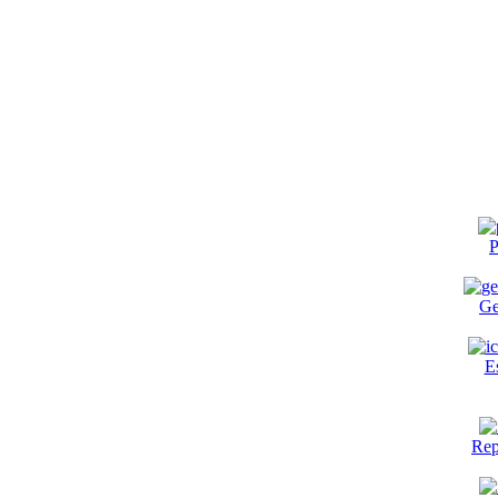
P
Ge
E
Rep