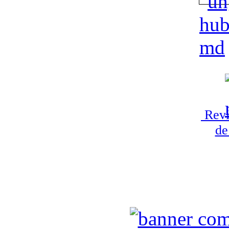
Revi
de