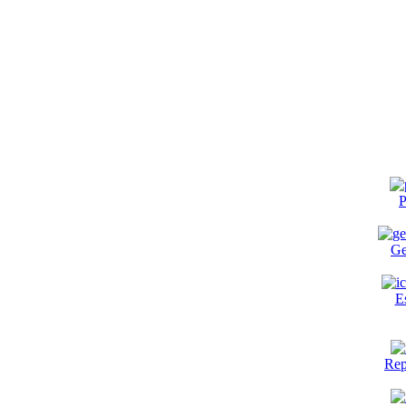
P
Ge
E
Rep