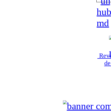
Revi
de