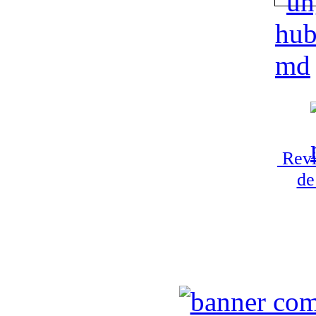
Revi
de