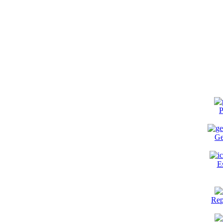
P
Ge
E
Rep