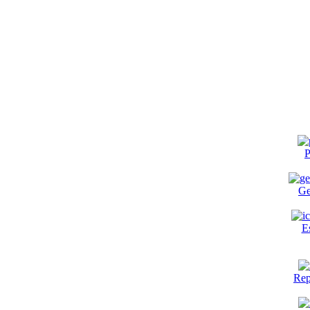
P
Ge
E
Rep