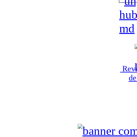
Revi
de