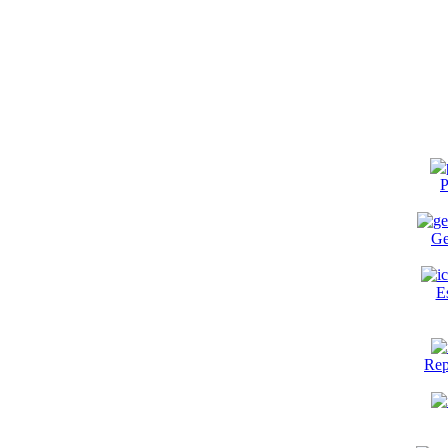
P
Ge
E
Rep