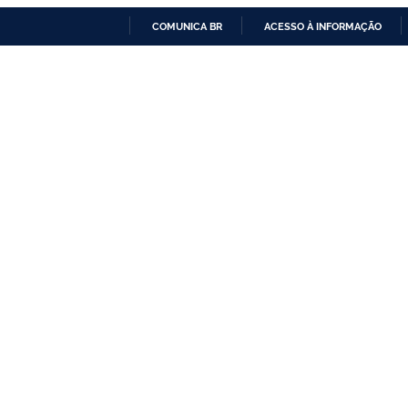
COMUNICA BR
ACESSO À INFORMAÇÃO
IR
PARA
O
CONTEÚDO