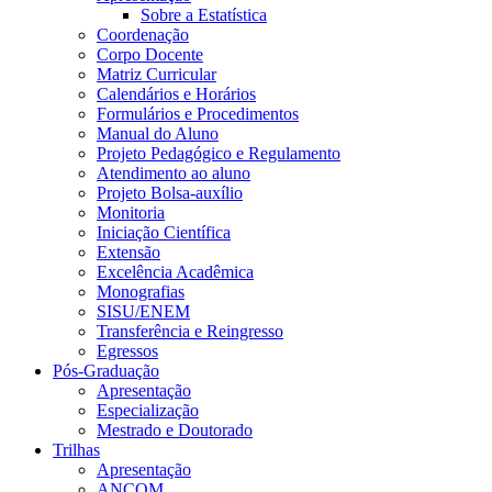
Sobre a Estatística
Coordenação
Corpo Docente
Matriz Curricular
Calendários e Horários
Formulários e Procedimentos
Manual do Aluno
Projeto Pedagógico e Regulamento
Atendimento ao aluno
Projeto Bolsa-auxílio
Monitoria
Iniciação Científica
Extensão
Excelência Acadêmica
Monografias
SISU/ENEM
Transferência e Reingresso
Egressos
Pós-Graduação
Apresentação
Especialização
Mestrado e Doutorado
Trilhas
Apresentação
ANCOM