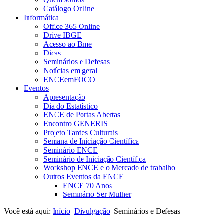
Catálogo Online
Informática
Office 365 Online
Drive IBGE
Acesso ao Bme
Dicas
Seminários e Defesas
Notícias em geral
ENCEemFOCO
Eventos
Apresentação
Dia do Estatístico
ENCE de Portas Abertas
Encontro GENERIS
Projeto Tardes Culturais
Semana de Iniciação Científica
Seminário ENCE
Seminário de Iniciação Científica
Workshop ENCE e o Mercado de trabalho
Outros Eventos da ENCE
ENCE 70 Anos
Seminário Ser Mulher
Você está aqui:
Início
Divulgação
Seminários e Defesas