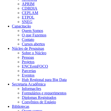
APRIM
CDBDIA
CEPLAM
ETPOL
SNEG
Capacitação
Quem Somos
O que Fazemos
Contato
Cursos abertos
Núcleo de Pesquisas
Sobre o Núcleo
Pessoas
Projetos
ENCEemFOCO
Parcerias
Eventos
Hub Regional para Big Data
Secretaria Acadêmica
Informações
Formulários e requerimentos
Diplomas Registrados
Convênios de Estágio
Bibliotecas
Quem somos