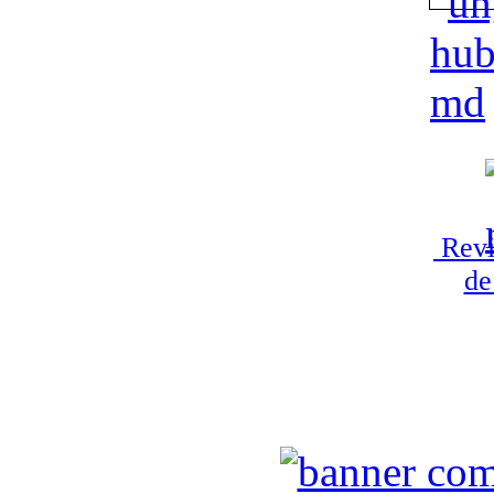
Revi
de