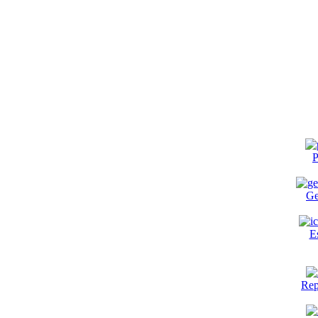
P
Ge
E
Rep