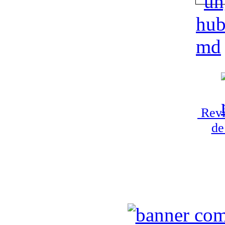
Revi
de