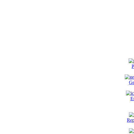
P
Ge
E
Rep