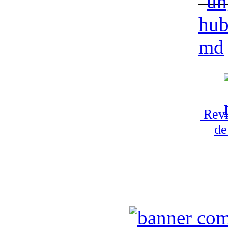
Revi
de