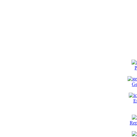
P
Ge
E
Rep