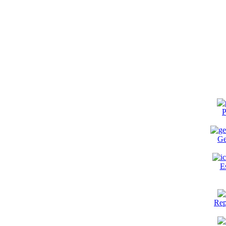
P
Ge
E
Rep