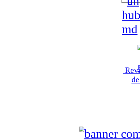
Revi
de