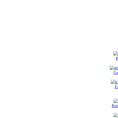
P
Ge
E
Rep