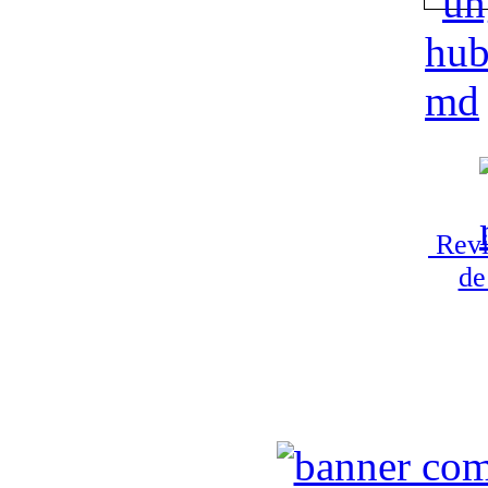
Revi
de