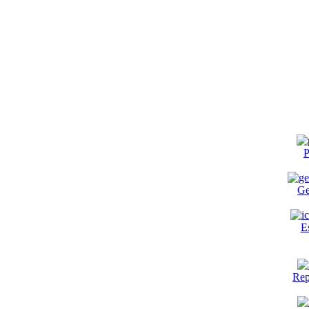
P
Ge
E
Rep