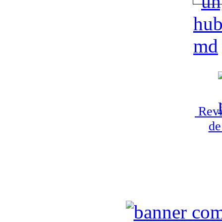
Revi
de