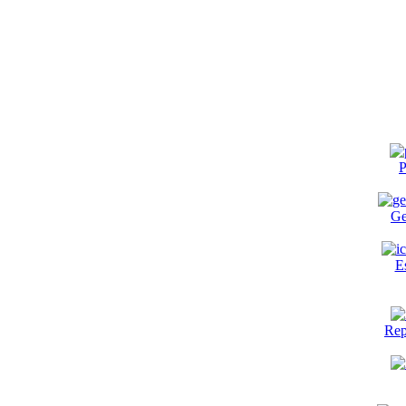
P
Ge
E
Rep