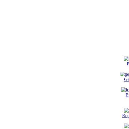
P
Ge
E
Rep