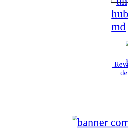
Revi
de