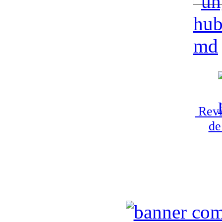
Revi
de