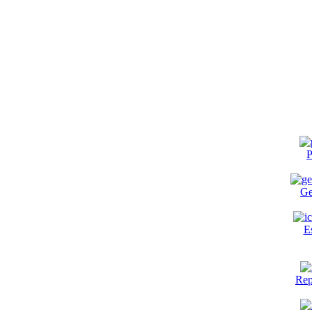
P
Ge
E
Rep