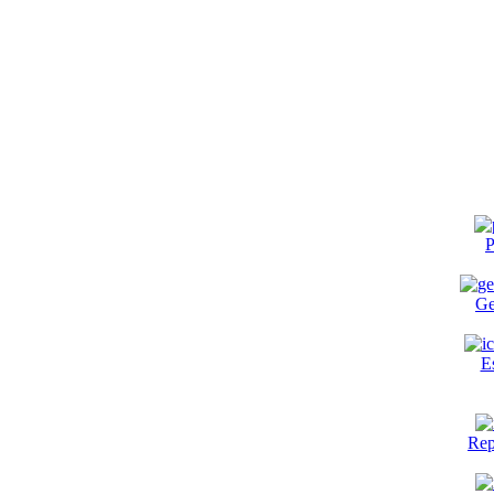
P
Ge
E
Rep