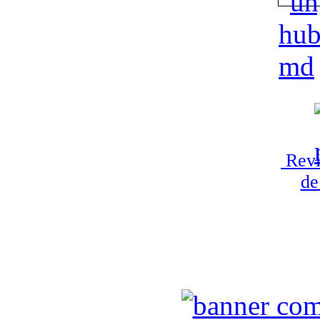
Revi
de