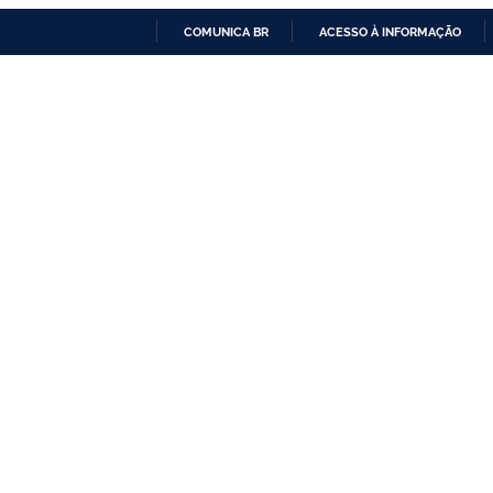
COMUNICA BR
ACESSO À INFORMAÇÃO
IR
PARA
O
CONTEÚDO