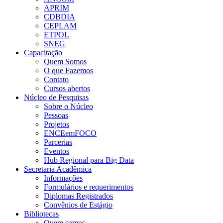
APRIM
CDBDIA
CEPLAM
ETPOL
SNEG
Capacitação
Quem Somos
O que Fazemos
Contato
Cursos abertos
Núcleo de Pesquisas
Sobre o Núcleo
Pessoas
Projetos
ENCEemFOCO
Parcerias
Eventos
Hub Regional para Big Data
Secretaria Acadêmica
Informações
Formulários e requerimentos
Diplomas Registrados
Convênios de Estágio
Bibliotecas
Quem somos