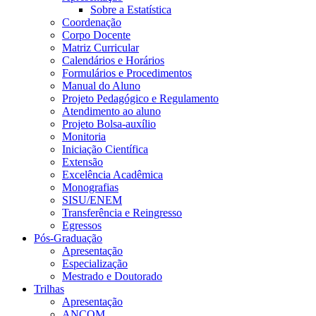
Sobre a Estatística
Coordenação
Corpo Docente
Matriz Curricular
Calendários e Horários
Formulários e Procedimentos
Manual do Aluno
Projeto Pedagógico e Regulamento
Atendimento ao aluno
Projeto Bolsa-auxílio
Monitoria
Iniciação Científica
Extensão
Excelência Acadêmica
Monografias
SISU/ENEM
Transferência e Reingresso
Egressos
Pós-Graduação
Apresentação
Especialização
Mestrado e Doutorado
Trilhas
Apresentação
ANCOM