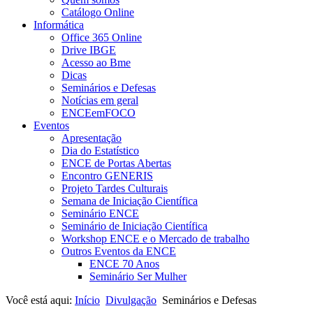
Catálogo Online
Informática
Office 365 Online
Drive IBGE
Acesso ao Bme
Dicas
Seminários e Defesas
Notícias em geral
ENCEemFOCO
Eventos
Apresentação
Dia do Estatístico
ENCE de Portas Abertas
Encontro GENERIS
Projeto Tardes Culturais
Semana de Iniciação Científica
Seminário ENCE
Seminário de Iniciação Científica
Workshop ENCE e o Mercado de trabalho
Outros Eventos da ENCE
ENCE 70 Anos
Seminário Ser Mulher
Você está aqui:
Início
Divulgação
Seminários e Defesas