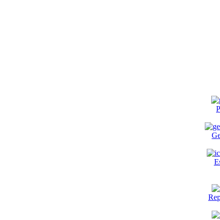
P
Ge
E
Rep