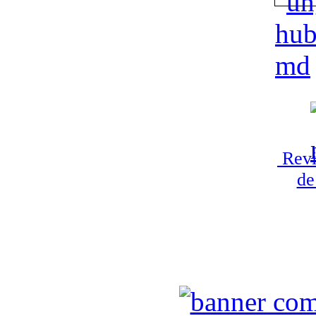
Revi
de