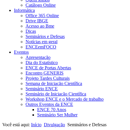
Catálogo Online
Informática
Office 365 Online
Drive IBGE
Acesso ao Bme
Dicas
Seminários e Defesas
Notícias em geral
ENCEemFOCO
Eventos
Apresentação
Dia do Estatístico
ENCE de Portas Abertas
Encontro GENERIS
Projeto Tardes Culturais
Semana de Iniciação Científica
Seminário ENCE
Seminário de Iniciação Científica
Workshop ENCE e o Mercado de trabalho
Outros Eventos da ENCE
ENCE 70 Anos
Seminário Ser Mulher
Você está aqui:
Início
Divulgação
Seminários e Defesas