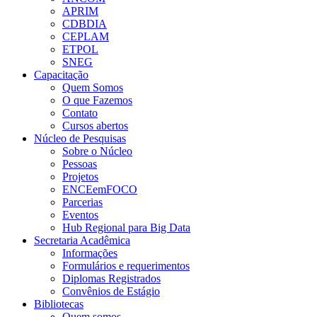
APRIM
CDBDIA
CEPLAM
ETPOL
SNEG
Capacitação
Quem Somos
O que Fazemos
Contato
Cursos abertos
Núcleo de Pesquisas
Sobre o Núcleo
Pessoas
Projetos
ENCEemFOCO
Parcerias
Eventos
Hub Regional para Big Data
Secretaria Acadêmica
Informações
Formulários e requerimentos
Diplomas Registrados
Convênios de Estágio
Bibliotecas
Quem somos