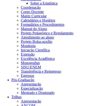
Sobre a Estatística
Coordenação
Corpo Docente
Matriz Curricular
Calendários e Horários
Formulários e Procedimentos
Manual do Aluno
Projeto Pedagógico e Regulamento
Atendimento ao aluno
Projeto Bolsa-auxílio
Monitoria
Iniciação Científica
Extensão
Excelência Acadêmica
Monografias
SISU/ENEM
Transferência e Reingresso
Egressos
Pós-Graduação
Apresentação
Especialização
Mestrado e Doutorado
Trilhas
Apresentação
ANCOM