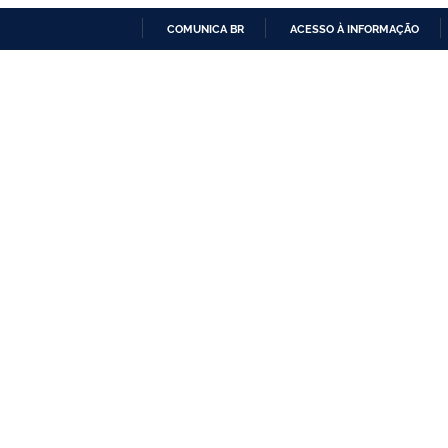
COMUNICA BR
ACESSO À INFORMAÇÃO
IR
PARA
O
CONTEÚDO