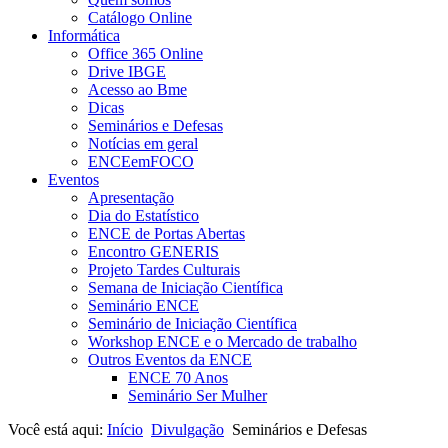
Catálogo Online
Informática
Office 365 Online
Drive IBGE
Acesso ao Bme
Dicas
Seminários e Defesas
Notícias em geral
ENCEemFOCO
Eventos
Apresentação
Dia do Estatístico
ENCE de Portas Abertas
Encontro GENERIS
Projeto Tardes Culturais
Semana de Iniciação Científica
Seminário ENCE
Seminário de Iniciação Científica
Workshop ENCE e o Mercado de trabalho
Outros Eventos da ENCE
ENCE 70 Anos
Seminário Ser Mulher
Você está aqui:
Início
Divulgação
Seminários e Defesas