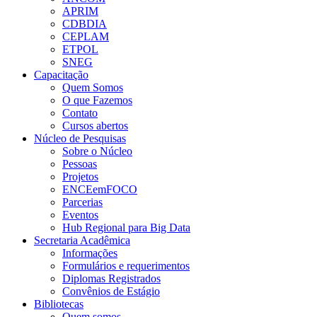
APRIM
CDBDIA
CEPLAM
ETPOL
SNEG
Capacitação
Quem Somos
O que Fazemos
Contato
Cursos abertos
Núcleo de Pesquisas
Sobre o Núcleo
Pessoas
Projetos
ENCEemFOCO
Parcerias
Eventos
Hub Regional para Big Data
Secretaria Acadêmica
Informações
Formulários e requerimentos
Diplomas Registrados
Convênios de Estágio
Bibliotecas
Quem somos