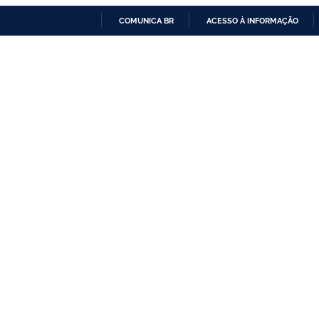
COMUNICA BR
ACESSO À INFORMAÇÃO
IR
PARA
O
CONTEÚDO