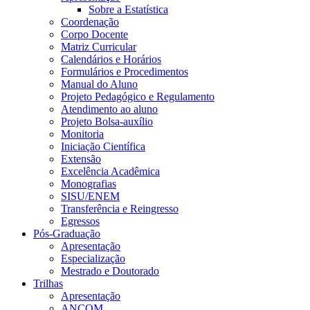
Sobre a Estatística
Coordenação
Corpo Docente
Matriz Curricular
Calendários e Horários
Formulários e Procedimentos
Manual do Aluno
Projeto Pedagógico e Regulamento
Atendimento ao aluno
Projeto Bolsa-auxílio
Monitoria
Iniciação Científica
Extensão
Excelência Acadêmica
Monografias
SISU/ENEM
Transferência e Reingresso
Egressos
Pós-Graduação
Apresentação
Especialização
Mestrado e Doutorado
Trilhas
Apresentação
ANCOM