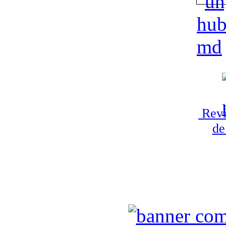
Revi
de