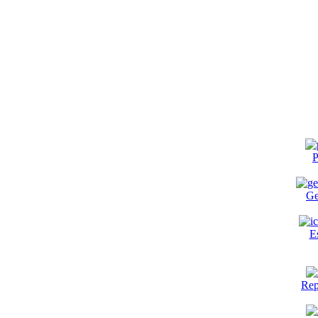
P
Ge
E
Rep