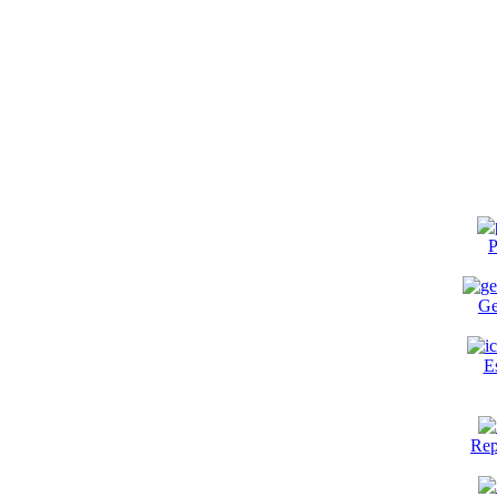
P
Ge
E
Rep