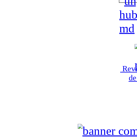
Revi
de