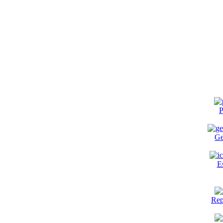
P
Ge
E
Rep