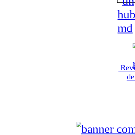
Revi
de