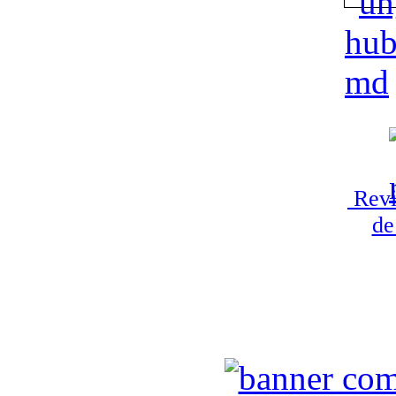
Revi
de