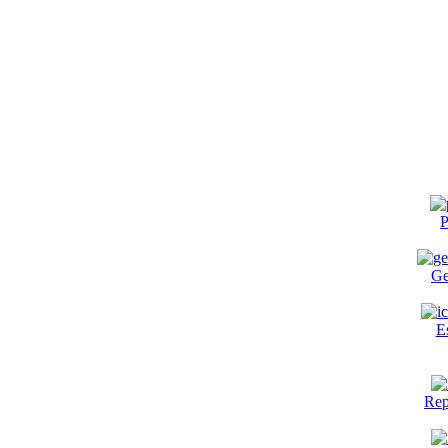
P
Ge
E
Rep