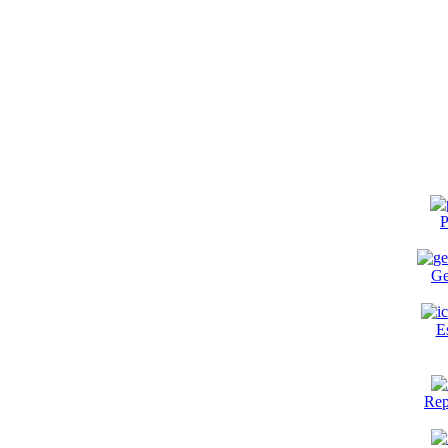
P
Ge
E
Rep