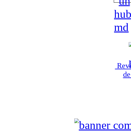
Revi
de