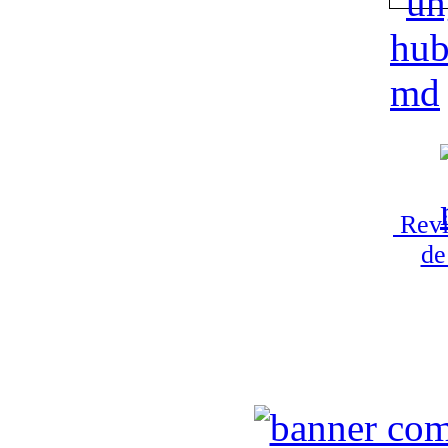
Revi
de