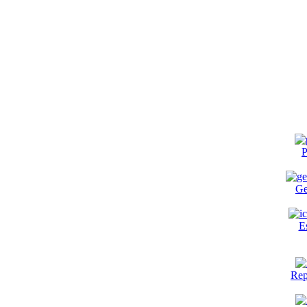
P
Ge
E
Rep