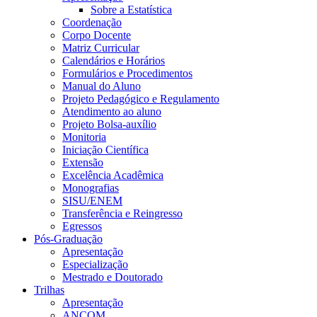
Sobre a Estatística
Coordenação
Corpo Docente
Matriz Curricular
Calendários e Horários
Formulários e Procedimentos
Manual do Aluno
Projeto Pedagógico e Regulamento
Atendimento ao aluno
Projeto Bolsa-auxílio
Monitoria
Iniciação Científica
Extensão
Excelência Acadêmica
Monografias
SISU/ENEM
Transferência e Reingresso
Egressos
Pós-Graduação
Apresentação
Especialização
Mestrado e Doutorado
Trilhas
Apresentação
ANCOM