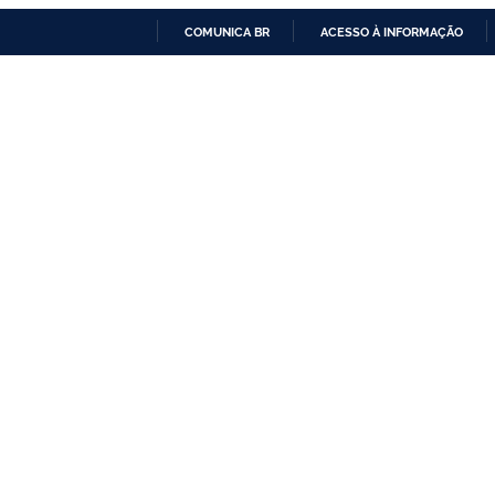
COMUNICA BR
ACESSO À INFORMAÇÃO
IR
PARA
O
CONTEÚDO