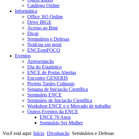
Catálogo Online
Informática
Office 365 Online
Drive IBGE
Acesso ao Bme
Dicas
Seminários e Defesas
Notícias em geral
ENCEemFOCO
Eventos
Apresentação
Dia do Estatístico
ENCE de Portas Abertas
Encontro GENERIS
Projeto Tardes Culturais
Semana de Iniciação Científica
Seminário ENCE
Seminário de Iniciação Científica
Workshop ENCE e o Mercado de trabalho
Outros Eventos da ENCE
ENCE 70 Anos
Seminário Ser Mulher
Você está aqui:
Início
Divulgação
Seminários e Defesas