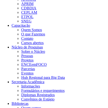
APRIM
CDBDIA
CEPLAM
ETPOL
SNEG
Capacitação
Quem Somos
O que Fazemos
Contato
Cursos abertos
Núcleo de Pesquisas
Sobre o Núcleo
Pessoas
Projetos
ENCEemFOCO
Parcerias
Eventos
Hub Regional para Big Data
Secretaria Acadêmica
Informações
Formulários e requerimentos
Diplomas Registrados
Convênios de Estágio
Bibliotecas
Quem somos