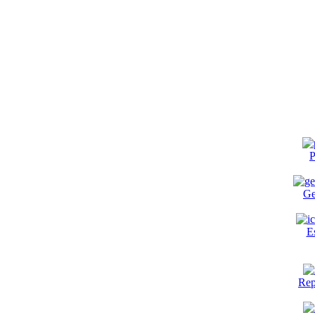
P
Ge
E
Rep