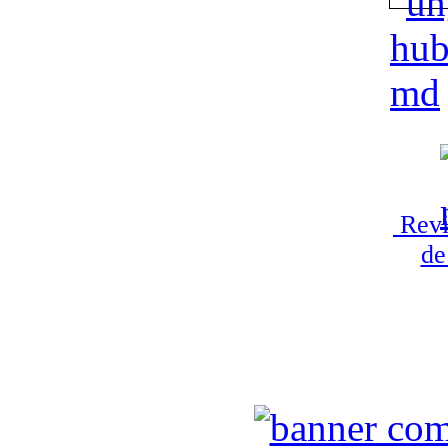
Revi
de