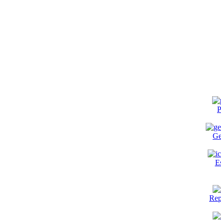
P
Ge
E
Rep