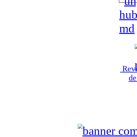
Revi
de