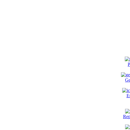
P
Ge
E
Rep