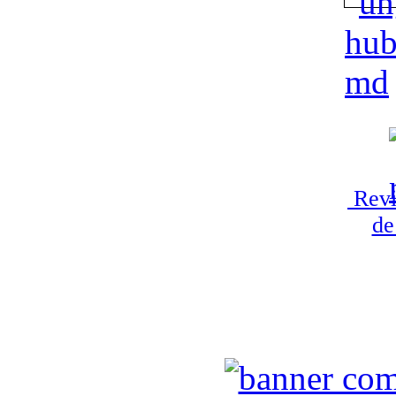
Revi
de