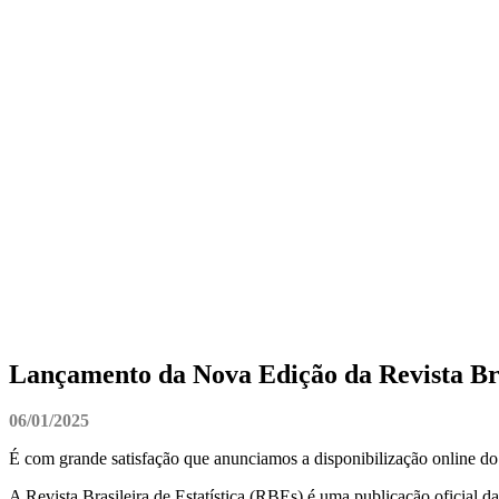
Lançamento da Nova Edição da Revista Bras
06/01/2025
É com grande satisfação que anunciamos a disponibilização online do V
A Revista Brasileira de Estatística (RBEs) é uma publicação oficial d