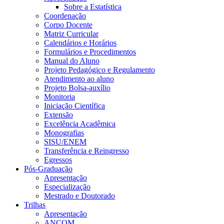
Sobre a Estatística
Coordenação
Corpo Docente
Matriz Curricular
Calendários e Horários
Formulários e Procedimentos
Manual do Aluno
Projeto Pedagógico e Regulamento
Atendimento ao aluno
Projeto Bolsa-auxílio
Monitoria
Iniciação Científica
Extensão
Excelência Acadêmica
Monografias
SISU/ENEM
Transferência e Reingresso
Egressos
Pós-Graduação
Apresentação
Especialização
Mestrado e Doutorado
Trilhas
Apresentação
ANCOM