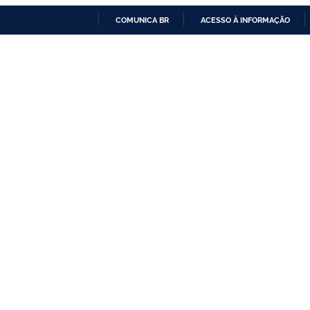
COMUNICA BR
ACESSO À INFORMAÇÃO
IR
PARA
O
CONTEÚDO