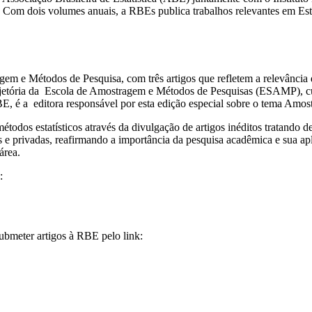
40. Com dois volumes anuais, a RBEs publica trabalhos relevantes em Es
em e Métodos de Pesquisa, com três artigos que refletem a relevância d
ajetória da Escola de Amostragem e Métodos de Pesquisas (ESAMP), cu
E, é a editora responsável por esta edição especial sobre o tema Amo
odos estatísticos através da divulgação de artigos inéditos tratando de
as e privadas, reafirmando a importância da pesquisa acadêmica e sua ap
área.
:
ubmeter artigos à RBE pelo link: