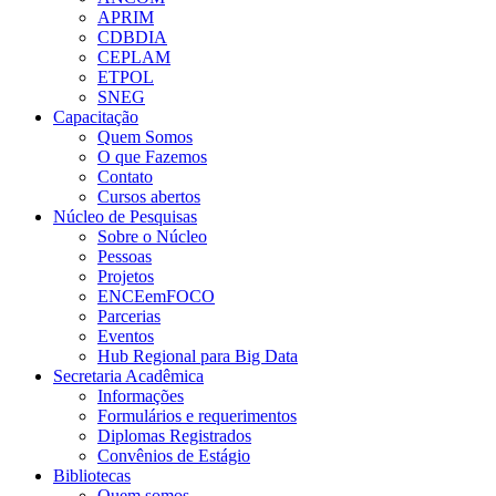
APRIM
CDBDIA
CEPLAM
ETPOL
SNEG
Capacitação
Quem Somos
O que Fazemos
Contato
Cursos abertos
Núcleo de Pesquisas
Sobre o Núcleo
Pessoas
Projetos
ENCEemFOCO
Parcerias
Eventos
Hub Regional para Big Data
Secretaria Acadêmica
Informações
Formulários e requerimentos
Diplomas Registrados
Convênios de Estágio
Bibliotecas
Quem somos