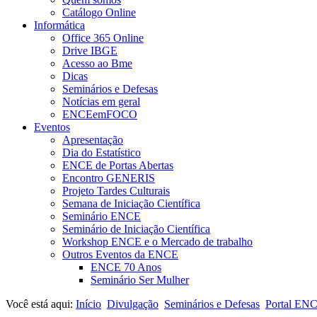
Catálogo Online
Informática
Office 365 Online
Drive IBGE
Acesso ao Bme
Dicas
Seminários e Defesas
Notícias em geral
ENCEemFOCO
Eventos
Apresentação
Dia do Estatístico
ENCE de Portas Abertas
Encontro GENERIS
Projeto Tardes Culturais
Semana de Iniciação Científica
Seminário ENCE
Seminário de Iniciação Científica
Workshop ENCE e o Mercado de trabalho
Outros Eventos da ENCE
ENCE 70 Anos
Seminário Ser Mulher
Você está aqui:
Início
Divulgação
Seminários e Defesas
Portal EN