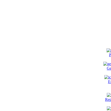
P
Ge
E
Rep