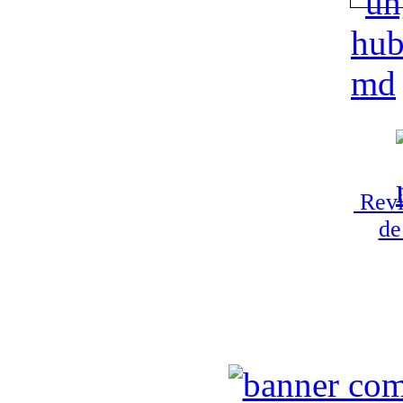
Revi
de