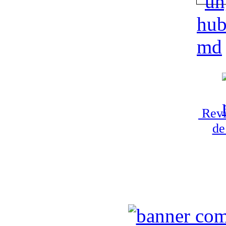
Revi
de