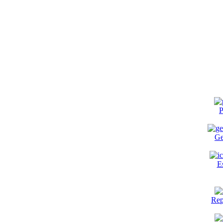
P
Ge
E
Rep