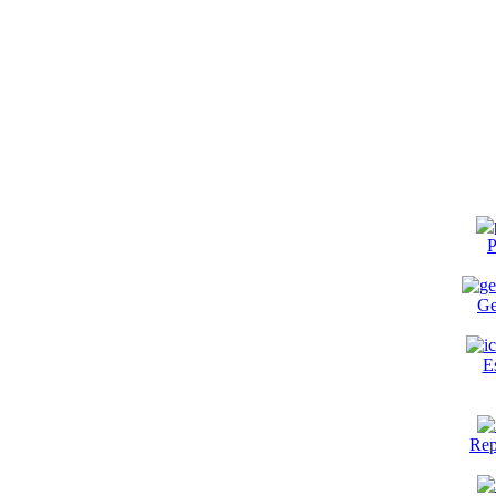
P
Ge
E
Rep