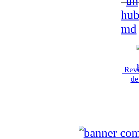
Revi
de