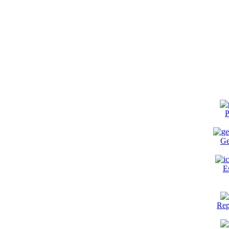
P
Ge
E
Rep