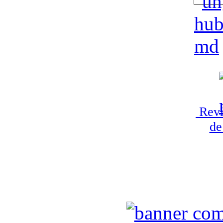
Revi
de