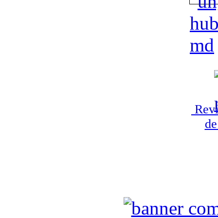
Revi
de