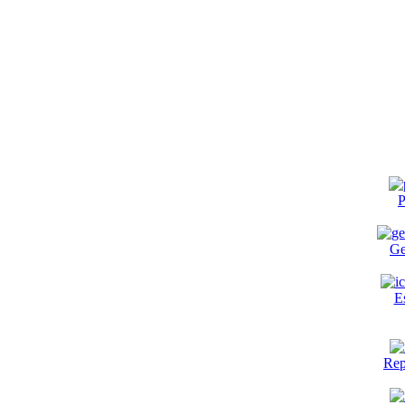
P
Ge
E
Rep