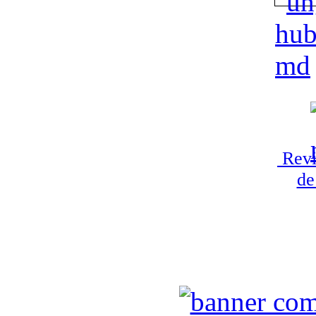
Revi
de