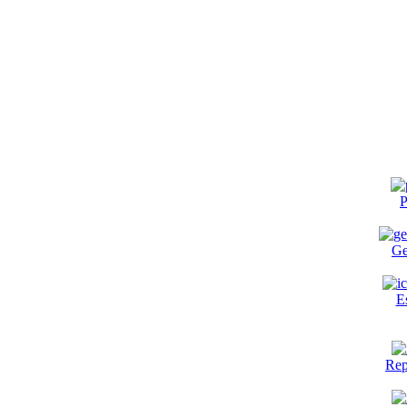
P
Ge
E
Rep