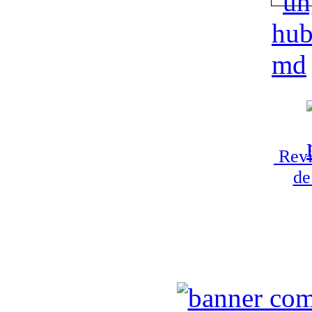
Revi
de