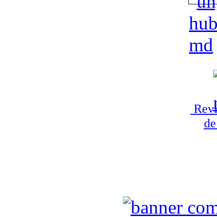
Revi
de