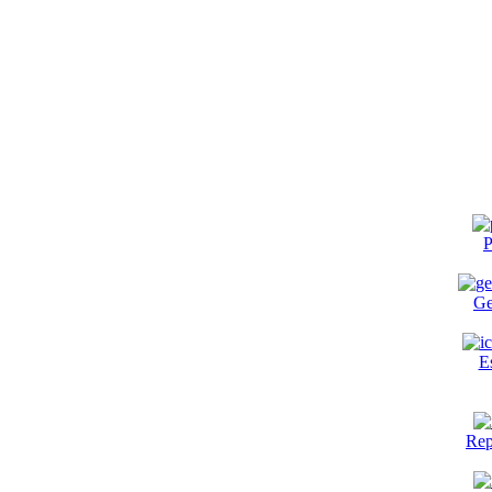
P
Ge
E
Rep