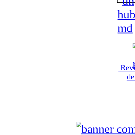
Revi
de