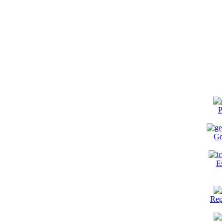
P
Ge
E
Rep