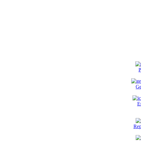
P
Ge
E
Rep