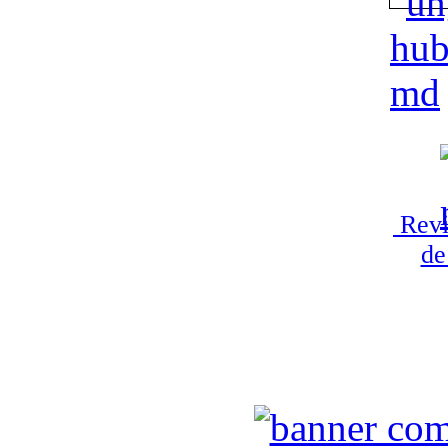
Revi
de