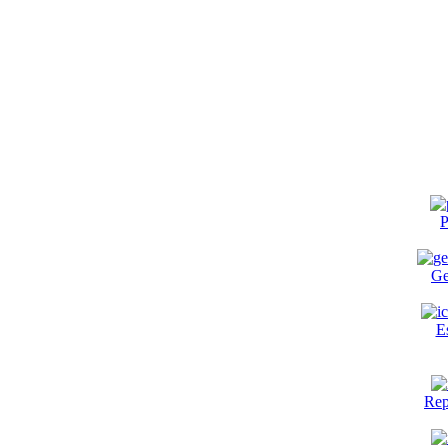
P
Ge
E
Rep