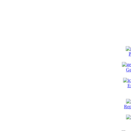
P
Ge
E
Rep